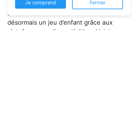
Ce site web utilise des cookies pour vous
La réservation chambre d’hôtes est
permettre d'avoir une expérience de
navigation supérieure et plus pertinente sur le
désormais un jeu d’enfant grâce aux
site web.
plateformes en ligne dédiées. Voici
En savoir plus
quelques solutions pour trouver
l’hébergement idéal :
Je comprend
Fermer