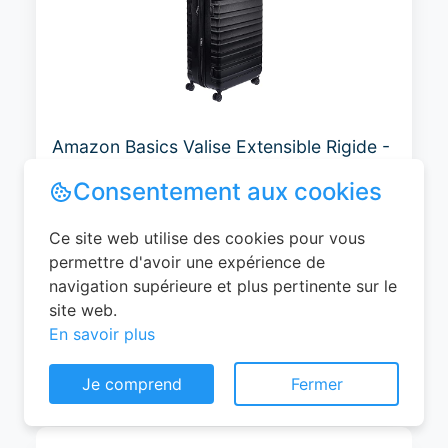
Amazon Basics Valise Extensible Rigide -
Bagage de Voyage en ABS avec 4
Consentement aux cookies
Doubles Roues Rotatives - Structure
Légère et Anti-Rayures - 52,6cm x
Ce site web utilise des cookies pour vous
32,0cm x 78,0cm - Noir
permettre d'avoir une expérience de
navigation supérieure et plus pertinente sur le
0
site web.
EUR
En savoir plus
Voir le produit
Je comprend
Fermer
#Amazon