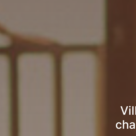
Vi
cha