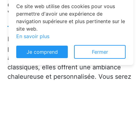
d’hôtes pour vos vacances à
Ce site web utilise des cookies pour vous
Villers-le-Rond ?
permettre d'avoir une expérience de
navigation supérieure et plus pertinente sur le
site web.
En savoir plus
Les chambres d’hôtes sont de plus en
plus prisées pour leurs nombreux
Je comprend
Fermer
avantages. Contrairement aux hôtels
classiques, elles offrent une ambiance
chaleureuse et personnalisée. Vous serez
accueilli par des hôtes attentionnés,
souvent passionnés par leur région, qui
sauront vous conseiller sur les activités et
lieux incontournables à Villers-le-Rond
(54260) ou en dans la Meurthe-et-
Moselle (54).