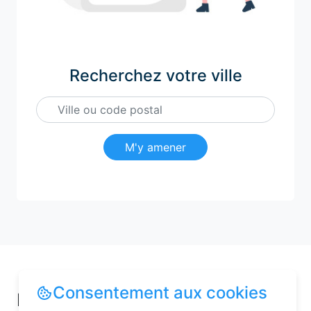
Recherchez votre ville
M'y amener
Consentement aux cookies
Pourquoi choisir une chambre