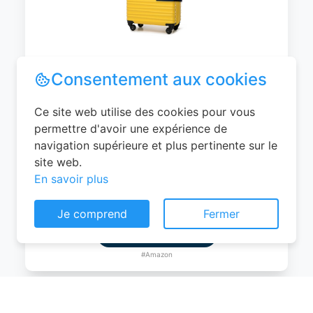
WITTCHEN Valise Cabine Bagages de
Voyage Bagage à Main Valise Rigide ABS
4 roulettes Pivotantes Serrure à
Combinaison Poignée Télescopique
Groove Line Taille M Jaune Air
France/Easyjet/Ryanair
Consentement aux cookies
0
EUR
Ce site web utilise des cookies pour vous
Voir le produit
permettre d'avoir une expérience de
navigation supérieure et plus pertinente sur le
#Amazon
site web.
En savoir plus