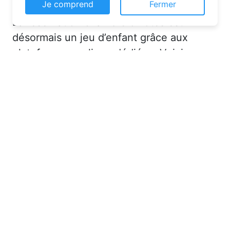
Ce site web utilise des cookies pour vous
La réservation chambre d’hôtes est
permettre d'avoir une expérience de
navigation supérieure et plus pertinente sur le
désormais un jeu d’enfant grâce aux
site web.
plateformes en ligne dédiées. Voici
En savoir plus
quelques solutions pour trouver
l’hébergement idéal :
Je comprend
Fermer