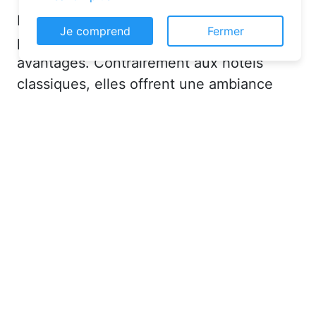
Les chambres d’hôtes sont de plus en
Je comprend
Fermer
plus prisées pour leurs nombreux
avantages. Contrairement aux hôtels
classiques, elles offrent une ambiance
chaleureuse et personnalisée. Vous serez
accueilli par des hôtes attentionnés,
souvent passionnés par leur région, qui
sauront vous conseiller sur les activités et
lieux incontournables à Trancrainville
(28310) ou en dans l'Eure-et-Loir (28).