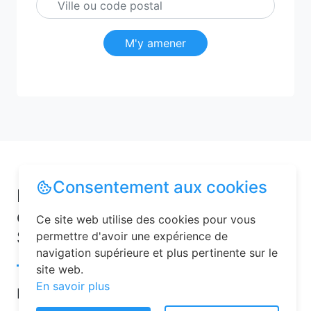
M'y amener
Consentement aux cookies
Pourquoi choisir une chambre
d’hôtes pour vos vacances à
Ce site web utilise des cookies pour vous
Senantes ?
permettre d'avoir une expérience de
navigation supérieure et plus pertinente sur le
site web.
En savoir plus
Les chambres d’hôtes sont de plus en