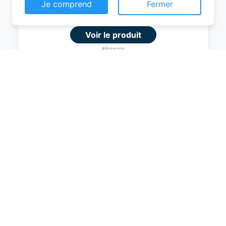
0
Ce site web utilise des cookies pour vous
EUR
permettre d'avoir une expérience de
navigation supérieure et plus pertinente sur le
Voir le produit
site web.
#Amazon
En savoir plus
Je comprend
Fermer
Amazon Basics Valise Extensible Rigide -
Bagage de Voyage en ABS avec 4
Doubles Roues Rotatives - Structure
Légère et Anti-Rayures - 52,6cm x