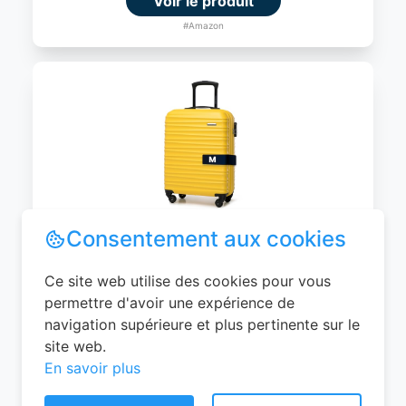
Voir le produit
#Amazon
WITTCHEN Valise Cabine Bagages de
Voyage Bagage à Main Valise Rigide ABS
4 roulettes Pivotantes Serrure à
Combinaison Poignée Télescopique
Groove Line Taille M Jaune Air
France/Easyjet/Ryanair
Consentement aux cookies