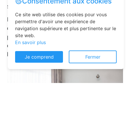
Consentement aux cookies
simplicité
Ce site web utilise des cookies pour vous
La réservation chambre d’hôtes est
permettre d'avoir une expérience de
désormais un jeu d’enfant grâce aux
navigation supérieure et plus pertinente sur le
site web.
plateformes en ligne dédiées. Voici
En savoir plus
quelques solutions pour trouver
l’hébergement idéal :
Je comprend
Fermer