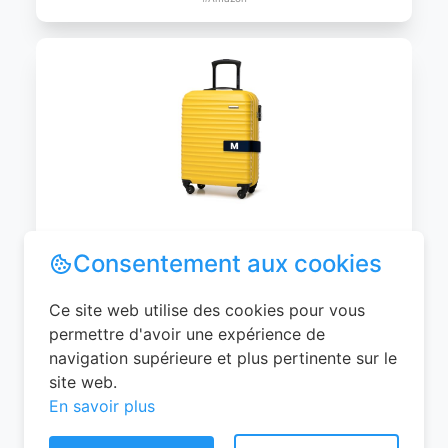
WITTCHEN Valise Cabine Bagages de
Voyage Bagage à Main Valise Rigide ABS
4 roulettes Pivotantes Serrure à
Combinaison Poignée Télescopique
Groove Line Taille M Jaune Air
France/Easyjet/Ryanair
Consentement aux cookies
0
EUR