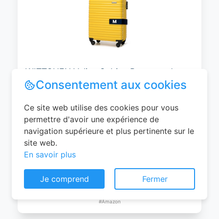
WITTCHEN Valise Cabine Bagages de
Voyage Bagage à Main Valise Rigide ABS
4 roulettes Pivotantes Serrure à
Combinaison Poignée Télescopique
Groove Line Taille M Jaune Air
France/Easyjet/Ryanair
Consentement aux cookies
0
EUR
Ce site web utilise des cookies pour vous
Voir le produit
permettre d'avoir une expérience de
#Amazon
navigation supérieure et plus pertinente sur le