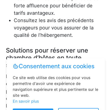
forte affluence pour bénéficier de
tarifs avantageux.
Consultez les avis des précédents
voyageurs pour vous assurer de la
qualité de l’hébergement.
Solutions pour réserver une
chambre d’hôtes en toute
simplicité
Consentement aux cookies
La réservation chambre d’hôtes est
Ce site web utilise des cookies pour vous
désormais un jeu d’enfant grâce aux
permettre d'avoir une expérience de
navigation supérieure et plus pertinente sur le
plateformes en ligne dédiées. Voici
site web.
quelques solutions pour trouver
En savoir plus
l’hébergement idéal :