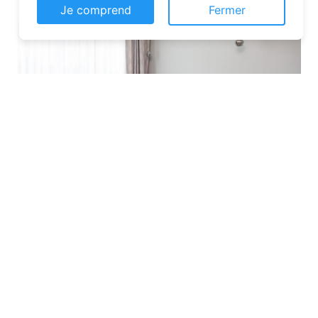
Je comprend
Fermer
Les plateformes spécialisées
: Des
sites comme Airbnb, Booking ou Gîtes
de France proposent une large liste de
chambres d’hôtes. Vous pouvez filtrer
par localisation, équipements et prix
pour affiner votre recherche.