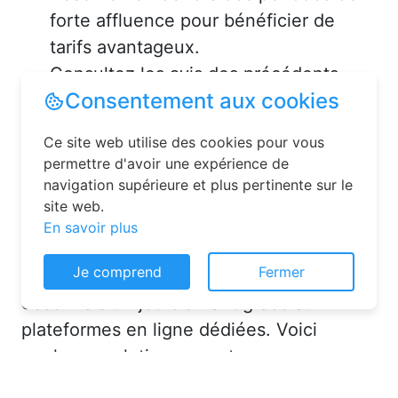
forte affluence pour bénéficier de
tarifs avantageux.
Consultez les avis des précédents
voyageurs pour vous assurer de la
qualité de l’hébergement.
Solutions pour réserver une
chambre d’hôtes en toute
simplicité
Consentement aux cookies
La réservation chambre d’hôtes est
Ce site web utilise des cookies pour vous
désormais un jeu d’enfant grâce aux
permettre d'avoir une expérience de
navigation supérieure et plus pertinente sur le
plateformes en ligne dédiées. Voici
site web.
quelques solutions pour trouver
En savoir plus
l’hébergement idéal :