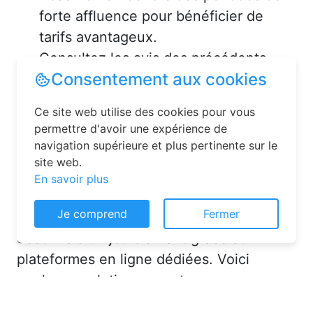
forte affluence pour bénéficier de
tarifs avantageux.
Consultez les avis des précédents
voyageurs pour vous assurer de la
qualité de l’hébergement.
Solutions pour réserver une
chambre d’hôtes en toute
simplicité
Consentement aux cookies
La réservation chambre d’hôtes est
Ce site web utilise des cookies pour vous
désormais un jeu d’enfant grâce aux
permettre d'avoir une expérience de
navigation supérieure et plus pertinente sur le
plateformes en ligne dédiées. Voici
site web.
quelques solutions pour trouver
En savoir plus
l’hébergement idéal :