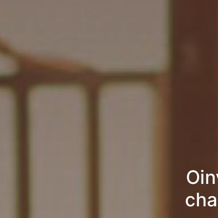
Oin
cha