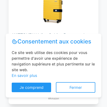
WITTCHEN Valise Cabine Bagages de
Voyage Bagage à Main Valise Rigide ABS
4 roulettes Pivotantes Serrure à
Combinaison Poignée Télescopique
Groove Line Taille M Jaune Air
France/Easyjet/Ryanair
Consentement aux cookies
0
EUR
Ce site web utilise des cookies pour vous
Voir le produit
permettre d'avoir une expérience de
#Amazon
navigation supérieure et plus pertinente sur le