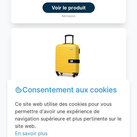
Voir le produit
#Amazon
WITTCHEN Valise Cabine Bagages de
Voyage Bagage à Main Valise Rigide ABS
4 roulettes Pivotantes Serrure à
Combinaison Poignée Télescopique
Groove Line Taille M Jaune Air
France/Easyjet/Ryanair