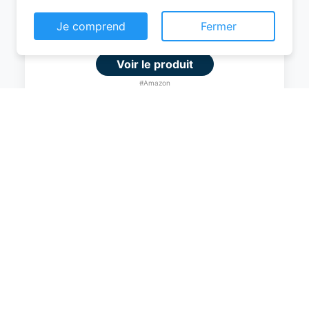
Consentement aux cookies
0
EUR
Ce site web utilise des cookies pour vous
permettre d'avoir une expérience de
Voir le produit
navigation supérieure et plus pertinente sur le
site web.
#Amazon
En savoir plus
Je comprend
Fermer
Amazon Basics Valise Rigide Grande -
Bagage de Voyage Extensible ABS avec
4 Roulettes Doubles Pivotantes -