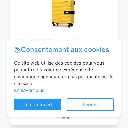
WITTCHEN Valise Cabine Bagages de
Voyage Bagage à Main Valise Rigide ABS
4 roulettes Pivotantes Serrure à
Combinaison Poignée Télescopique
Groove Line Taille M Jaune Air
France/Easyjet/Ryanair
Consentement aux cookies
0
EUR
Ce site web utilise des cookies pour vous
Voir le produit
permettre d'avoir une expérience de
#Amazon
navigation supérieure et plus pertinente sur le