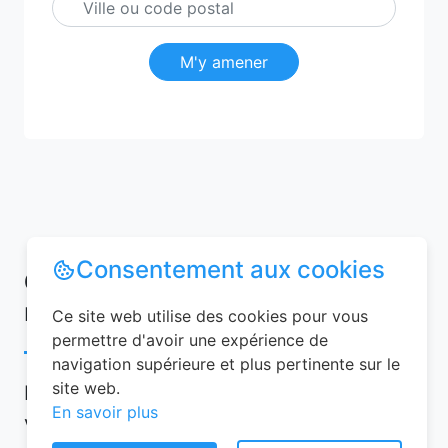
M'y amener
Consentement aux cookies
Conseils pour réussir votre
réservation chambre d’hôtes
Ce site web utilise des cookies pour vous
permettre d'avoir une expérience de
navigation supérieure et plus pertinente sur le
site web.
Pour garantir une expérience mémorable,
En savoir plus
voici quelques conseils à suivre lors de