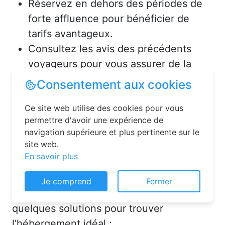
Réservez en dehors des périodes de
forte affluence pour bénéficier de
tarifs avantageux.
Consultez les avis des précédents
voyageurs pour vous assurer de la
qualité de l’hébergement.
Solutions pour réserver une
chambre d’hôtes en toute
simplicité
La réservation chambre d’hôtes est
Consentement aux cookies
désormais un jeu d’enfant grâce aux
Ce site web utilise des cookies pour vous
plateformes en ligne dédiées. Voici
permettre d'avoir une expérience de
quelques solutions pour trouver
navigation supérieure et plus pertinente sur le
l’hébergement idéal :