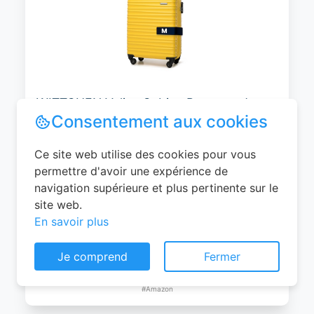
WITTCHEN Valise Cabine Bagages de
Voyage Bagage à Main Valise Rigide ABS
4 roulettes Pivotantes Serrure à
Combinaison Poignée Télescopique
Groove Line Taille M Jaune Air
France/Easyjet/Ryanair
Consentement aux cookies
0
EUR
Ce site web utilise des cookies pour vous
Voir le produit
permettre d'avoir une expérience de
#Amazon
navigation supérieure et plus pertinente sur le