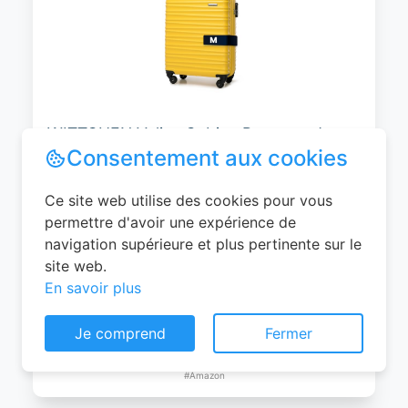
WITTCHEN Valise Cabine Bagages de
Voyage Bagage à Main Valise Rigide ABS
4 roulettes Pivotantes Serrure à
Combinaison Poignée Télescopique
Groove Line Taille M Jaune Air
France/Easyjet/Ryanair
Consentement aux cookies
0
EUR
Ce site web utilise des cookies pour vous
Voir le produit
permettre d'avoir une expérience de
#Amazon
navigation supérieure et plus pertinente sur le