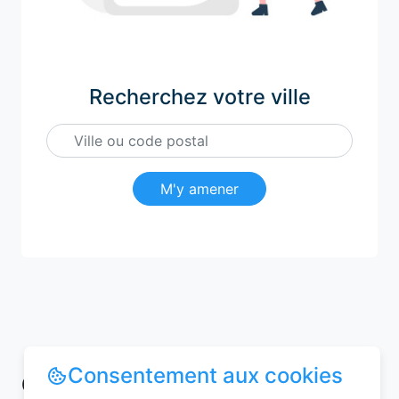
Recherchez votre ville
M'y amener
Consentement aux cookies
Conseils pour réussir votre