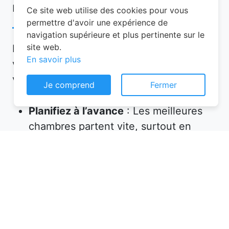
réservation chambre d’hôtes
Ce site web utilise des cookies pour vous
permettre d'avoir une expérience de
navigation supérieure et plus pertinente sur le
site web.
Pour garantir une expérience mémorable,
En savoir plus
voici quelques conseils à suivre lors de
votre réservation chambre d’hôtes :
Je comprend
Fermer
Planifiez à l’avance
: Les meilleures
chambres partent vite, surtout en
haute saison. Réservez plusieurs
semaines, voire plusieurs mois, avant
votre départ.
Vérifiez les équipements
: Assurez-
vous que l’hébergement propose tout
ce dont vous avez besoin (petit-