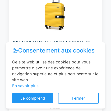
WITTCHEN Valise Cabine Bagages de
Voyage Bagage à Main Valise Rigide ABS
4 roulettes Pivotantes Serrure à
Combinaison Poignée Télescopique
Groove Line Taille M Jaune Air
France/Easyjet/Ryanair
Consentement aux cookies
0
EUR
Ce site web utilise des cookies pour vous
Voir le produit
permettre d'avoir une expérience de
#Amazon