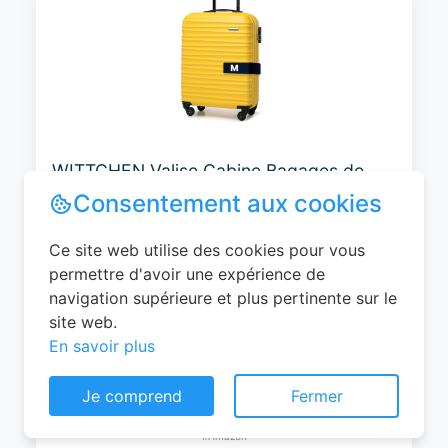
WITTCHEN Valise Cabine Bagages de
Voyage Bagage à Main Valise Rigide ABS
4 roulettes Pivotantes Serrure à
Combinaison Poignée Télescopique
Groove Line Taille M Jaune Air
France/Easyjet/Ryanair
Consentement aux cookies
0
EUR
Ce site web utilise des cookies pour vous
Voir le produit
permettre d'avoir une expérience de
#Amazon