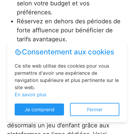
selon votre budget et vos
préférences.
Réservez en dehors des périodes de
forte affluence pour bénéficier de
tarifs avantageux.
Consultez les avis des précédents
voyageurs pour vous assurer de la
qualité de l’hébergement.
Solutions pour réserver une
chambre d’hôtes en toute
Consentement aux cookies
simplicité
Ce site web utilise des cookies pour vous
La réservation chambre d’hôtes est
permettre d'avoir une expérience de
désormais un jeu d’enfant grâce aux
navigation supérieure et plus pertinente sur le