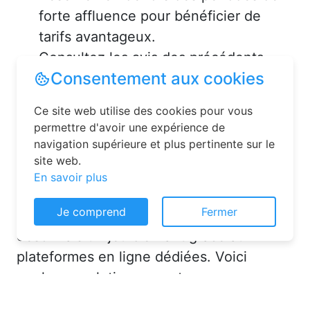
forte affluence pour bénéficier de
tarifs avantageux.
Consultez les avis des précédents
voyageurs pour vous assurer de la
qualité de l’hébergement.
Solutions pour réserver une
chambre d’hôtes en toute
simplicité
Consentement aux cookies
La réservation chambre d’hôtes est
Ce site web utilise des cookies pour vous
désormais un jeu d’enfant grâce aux
permettre d'avoir une expérience de
navigation supérieure et plus pertinente sur le
plateformes en ligne dédiées. Voici
site web.
quelques solutions pour trouver
En savoir plus
l’hébergement idéal :