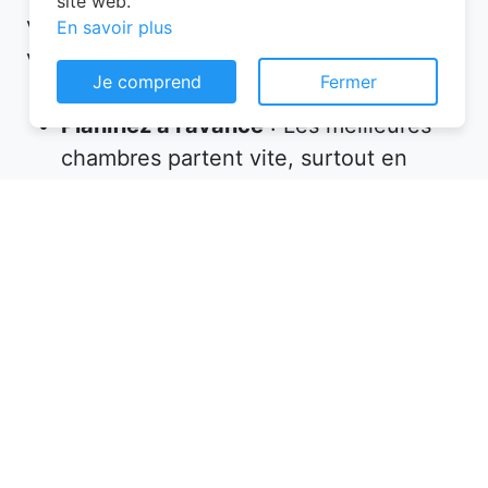
site web.
voici quelques conseils à suivre lors de
En savoir plus
votre réservation chambre d’hôtes :
Je comprend
Fermer
Planifiez à l’avance
: Les meilleures
chambres partent vite, surtout en
haute saison. Réservez plusieurs
semaines, voire plusieurs mois, avant
votre départ.
Vérifiez les équipements
: Assurez-
vous que l’hébergement propose tout
ce dont vous avez besoin (petit-
déjeuner inclus, wifi, parking, etc.).
Lisez les avis
: Les commentaires des
précédents voyageurs sont une mine
d’informations sur la qualité de