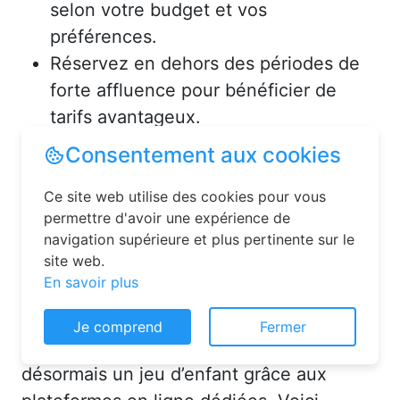
selon votre budget et vos
préférences.
Réservez en dehors des périodes de
forte affluence pour bénéficier de
tarifs avantageux.
Consultez les avis des précédents
voyageurs pour vous assurer de la
qualité de l’hébergement.
Solutions pour réserver une
chambre d’hôtes en toute
Consentement aux cookies
simplicité
Ce site web utilise des cookies pour vous
La réservation chambre d’hôtes est
permettre d'avoir une expérience de
désormais un jeu d’enfant grâce aux
navigation supérieure et plus pertinente sur le