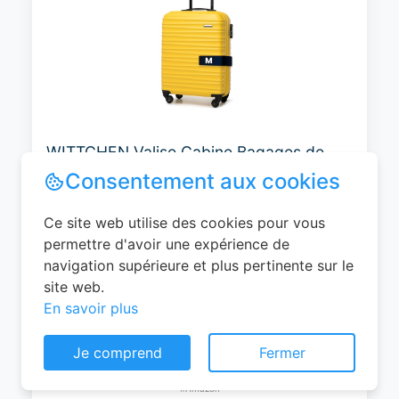
WITTCHEN Valise Cabine Bagages de
Voyage Bagage à Main Valise Rigide ABS
4 roulettes Pivotantes Serrure à
Combinaison Poignée Télescopique
Groove Line Taille M Jaune Air
France/Easyjet/Ryanair
Consentement aux cookies
0
EUR
Ce site web utilise des cookies pour vous
Voir le produit
permettre d'avoir une expérience de
#Amazon