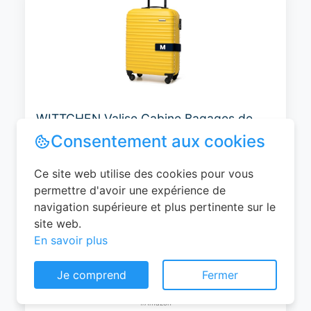
WITTCHEN Valise Cabine Bagages de
Voyage Bagage à Main Valise Rigide ABS
4 roulettes Pivotantes Serrure à
Combinaison Poignée Télescopique
Groove Line Taille M Jaune Air
France/Easyjet/Ryanair
Consentement aux cookies
0
EUR
Ce site web utilise des cookies pour vous
Voir le produit
permettre d'avoir une expérience de
#Amazon