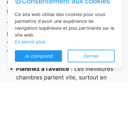
Consentement aux cookies
Conseils pour réussir votre
réservation chambre d’hôtes
Ce site web utilise des cookies pour vous
permettre d'avoir une expérience de
navigation supérieure et plus pertinente sur le
Pour garantir une expérience mémorable,
site web.
En savoir plus
voici quelques conseils à suivre lors de
votre réservation chambre d’hôtes :
Je comprend
Fermer
Planifiez à l’avance
: Les meilleures
chambres partent vite, surtout en
haute saison. Réservez plusieurs
semaines, voire plusieurs mois, avant
votre départ.
Vérifiez les équipements
: Assurez-
vous que l’hébergement propose tout