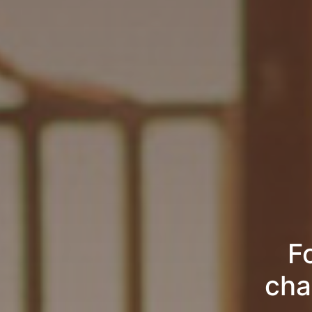
F
cha