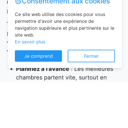
Consentement aux cookies
Conseils pour réussir votre
réservation chambre d’hôtes
Ce site web utilise des cookies pour vous
permettre d'avoir une expérience de
navigation supérieure et plus pertinente sur le
Pour garantir une expérience mémorable,
site web.
En savoir plus
voici quelques conseils à suivre lors de
votre réservation chambre d’hôtes :
Je comprend
Fermer
Planifiez à l’avance
: Les meilleures
chambres partent vite, surtout en
haute saison. Réservez plusieurs
semaines, voire plusieurs mois, avant
votre départ.
Vérifiez les équipements
: Assurez-
vous que l’hébergement propose tout