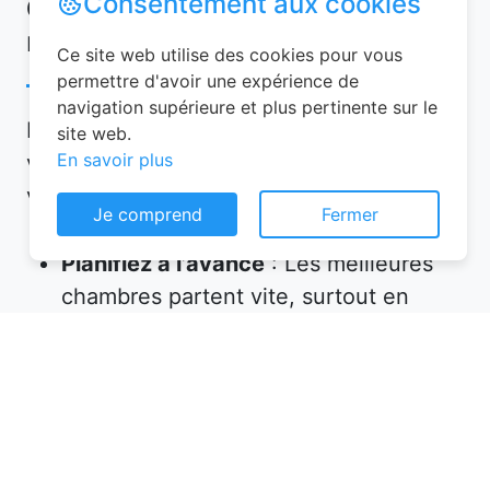
Consentement aux cookies
Conseils pour réussir votre
réservation chambre d’hôtes
Ce site web utilise des cookies pour vous
permettre d'avoir une expérience de
navigation supérieure et plus pertinente sur le
Pour garantir une expérience mémorable,
site web.
En savoir plus
voici quelques conseils à suivre lors de
votre réservation chambre d’hôtes :
Je comprend
Fermer
Planifiez à l’avance
: Les meilleures
chambres partent vite, surtout en
haute saison. Réservez plusieurs
semaines, voire plusieurs mois, avant
votre départ.
Vérifiez les équipements
: Assurez-
vous que l’hébergement propose tout