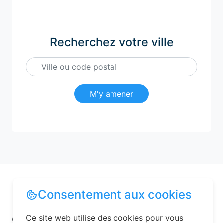
Recherchez votre ville
M'y amener
Consentement aux cookies
Pourquoi choisir une chambre
d’hôtes pour vos vacances à
Ce site web utilise des cookies pour vous