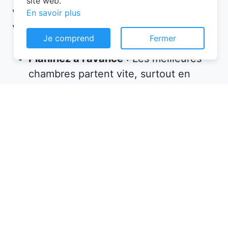
site web.
voici quelques conseils à suivre lors de
En savoir plus
votre réservation chambre d’hôtes :
Je comprend
Fermer
Planifiez à l’avance
: Les meilleures
chambres partent vite, surtout en
haute saison. Réservez plusieurs
semaines, voire plusieurs mois, avant
votre départ.
Vérifiez les équipements
: Assurez-
vous que l’hébergement propose tout
ce dont vous avez besoin (petit-
déjeuner inclus, wifi, parking, etc.).
Lisez les avis
: Les commentaires des
précédents voyageurs sont une mine
d’informations sur la qualité de