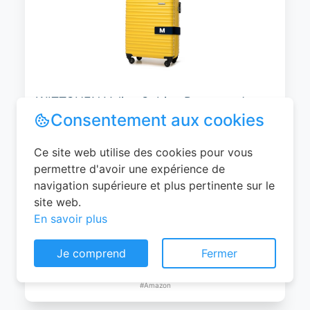
WITTCHEN Valise Cabine Bagages de
Voyage Bagage à Main Valise Rigide ABS
4 roulettes Pivotantes Serrure à
Combinaison Poignée Télescopique
Groove Line Taille M Jaune Air
France/Easyjet/Ryanair
Consentement aux cookies
0
EUR
Ce site web utilise des cookies pour vous
Voir le produit
permettre d'avoir une expérience de
#Amazon
navigation supérieure et plus pertinente sur le