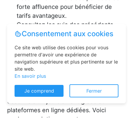
forte affluence pour bénéficier de
tarifs avantageux.
Consultez les avis des précédents
voyageurs pour vous assurer de la
qualité de l’hébergement.
Solutions pour réserver une
chambre d’hôtes en toute
simplicité
Consentement aux cookies
La réservation chambre d’hôtes est
Ce site web utilise des cookies pour vous
désormais un jeu d’enfant grâce aux
permettre d'avoir une expérience de
navigation supérieure et plus pertinente sur le
plateformes en ligne dédiées. Voici
site web.
quelques solutions pour trouver
En savoir plus
l’hébergement idéal :