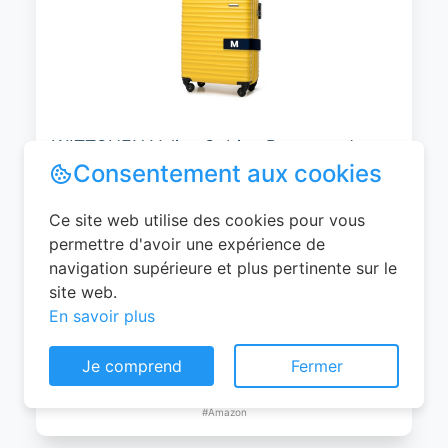
WITTCHEN Valise Cabine Bagages de
Voyage Bagage à Main Valise Rigide ABS
4 roulettes Pivotantes Serrure à
Combinaison Poignée Télescopique
Groove Line Taille M Jaune Air
France/Easyjet/Ryanair
Consentement aux cookies
0
EUR
Ce site web utilise des cookies pour vous
Voir le produit
permettre d'avoir une expérience de
#Amazon
navigation supérieure et plus pertinente sur le