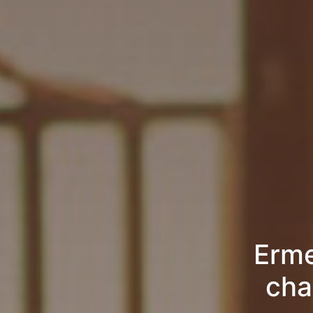
Erme
cha