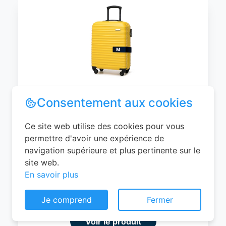
Consentement aux cookies
WITTCHEN Valise Cabine Bagages de
Voyage Bagage à Main Valise Rigide ABS
Ce site web utilise des cookies pour vous
4 roulettes Pivotantes Serrure à
permettre d'avoir une expérience de
Combinaison Poignée Télescopique
navigation supérieure et plus pertinente sur le
Groove Line Taille M Jaune Air
site web.
France/Easyjet/Ryanair
En savoir plus
0
EUR
Je comprend
Fermer
Voir le produit