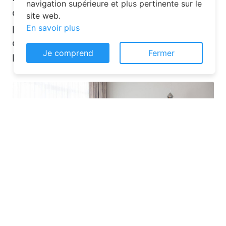
navigation supérieure et plus pertinente sur le
désormais un jeu d’enfant grâce aux
site web.
plateformes en ligne dédiées. Voici
En savoir plus
quelques solutions pour trouver
Je comprend
Fermer
l’hébergement idéal :
Les plateformes spécialisées
: Des