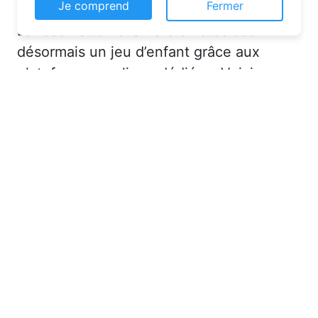
Ce site web utilise des cookies pour vous
La réservation chambre d’hôtes est
permettre d'avoir une expérience de
navigation supérieure et plus pertinente sur le
désormais un jeu d’enfant grâce aux
site web.
plateformes en ligne dédiées. Voici
En savoir plus
quelques solutions pour trouver
l’hébergement idéal :
Je comprend
Fermer