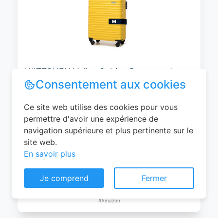
WITTCHEN Valise Cabine Bagages de
Voyage Bagage à Main Valise Rigide ABS
4 roulettes Pivotantes Serrure à
Combinaison Poignée Télescopique
Groove Line Taille M Jaune Air
France/Easyjet/Ryanair
Consentement aux cookies
0
EUR
Ce site web utilise des cookies pour vous
Voir le produit
permettre d'avoir une expérience de
#Amazon
navigation supérieure et plus pertinente sur le