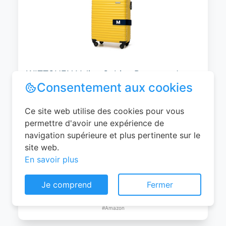
WITTCHEN Valise Cabine Bagages de
Voyage Bagage à Main Valise Rigide ABS
4 roulettes Pivotantes Serrure à
Combinaison Poignée Télescopique
Groove Line Taille M Jaune Air
France/Easyjet/Ryanair
Consentement aux cookies
0
EUR
Ce site web utilise des cookies pour vous
Voir le produit
permettre d'avoir une expérience de
#Amazon
navigation supérieure et plus pertinente sur le