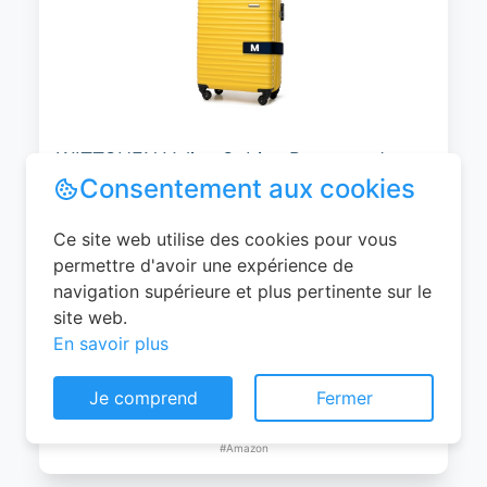
WITTCHEN Valise Cabine Bagages de
Voyage Bagage à Main Valise Rigide ABS
4 roulettes Pivotantes Serrure à
Combinaison Poignée Télescopique
Groove Line Taille M Jaune Air
France/Easyjet/Ryanair
Consentement aux cookies
0
EUR
Ce site web utilise des cookies pour vous
Voir le produit
permettre d'avoir une expérience de
#Amazon
navigation supérieure et plus pertinente sur le