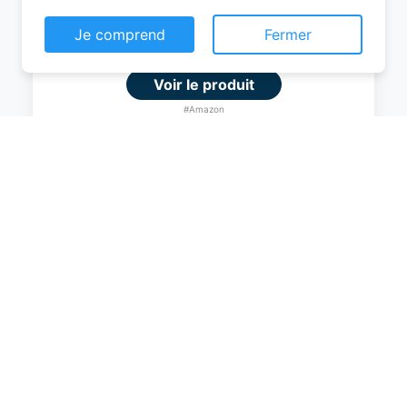
Consentement aux cookies
0
EUR
Ce site web utilise des cookies pour vous
permettre d'avoir une expérience de
Voir le produit
navigation supérieure et plus pertinente sur le
site web.
#Amazon
En savoir plus
Je comprend
Fermer
Amazon Basics Valise Extensible Rigide -
Bagage de Voyage en ABS avec 4
Doubles Roues Rotatives - Structure