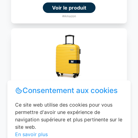
Voir le produit
#Amazon
WITTCHEN Valise Cabine Bagages de
Voyage Bagage à Main Valise Rigide ABS
4 roulettes Pivotantes Serrure à
Combinaison Poignée Télescopique
Groove Line Taille M Jaune Air
France/Easyjet/Ryanair