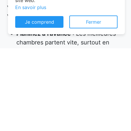
site web.
voici quelques conseils à suivre lors de
En savoir plus
votre réservation chambre d’hôtes :
Je comprend
Fermer
Planifiez à l’avance
: Les meilleures
chambres partent vite, surtout en
haute saison. Réservez plusieurs
semaines, voire plusieurs mois, avant
votre départ.
Vérifiez les équipements
: Assurez-
vous que l’hébergement propose tout
ce dont vous avez besoin (petit-
déjeuner inclus, wifi, parking, etc.).
Lisez les avis
: Les commentaires des
précédents voyageurs sont une mine
d’informations sur la qualité de